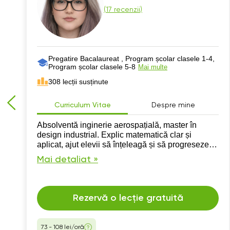
(
17 recenzii
)
Pregatire Bacalaureat , Program școlar clasele 1-4,
Program școlar clasele 5-8
Mai multe
308 lecții susținute
Curriculum Vitae
Despre mine
Absolventă inginerie aerospațială, master în
design industrial. Explic matematică clar și
aplicat, ajut elevii să înțeleagă și să progreseze
rapid.
Mai detaliat »
Rezervă o lecție gratuită
73 - 108 lei/oră