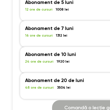
Abonament de 5 luni
18:30
18:30
18:30
12 ore de cursuri
1008 lei
19:00
19:00
19:00
19:30
19:30
19:30
Abonament de 7 luni
20:00
20:00
20:00
16 ore de cursuri
1312 lei
20:30
20:30
20:30
21:00
21:00
21:00
Abonament de 10 luni
24 ore de cursuri
1920 lei
Abonament de 20 de luni
48 ore de cursuri
3504 lei
Comandă o lecție gr