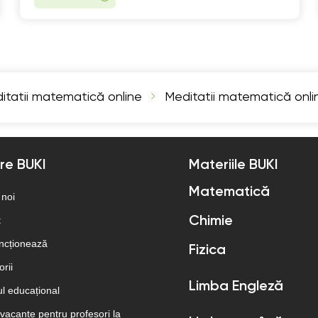
itatii matematică online
Meditatii matematică onli
re BUKI
Materiile BUKI
Matematică
 noi
t
Chimie
ncționează
Fizica
rii
Limba Engleză
l educațional
 vacante pentru profesori la