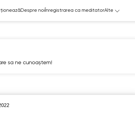
ționează
Despre noi
Înregistrarea ca meditator
Alte
care sa ne cunoaștem!
Sa
Su
Mo
Tu
W
8
9
10
11
1
 2022
6:00
06:00
06:00
06:00
06:
6:30
06:30
06:30
06:30
06:
7:00
07:00
07:00
07:00
07: