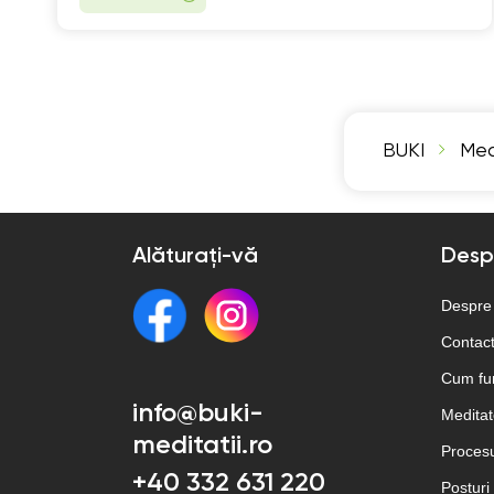
BUKI
Med
Alăturați-vă
Desp
Despre
Contac
Cum fu
info@buki-
Meditato
meditatii.ro
Procesu
+40 332 631 220
Posturi