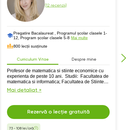
(
12 recenzii
)
Pregatire Bacalaureat , Programul școlar clasele 1-
12, Program școlar clasele 5-8
Mai multe
800 lecții susținute
Curriculum Vitae
Despre mine
Profesor de matematica si stiinte economice cu
experienta de peste 10 ani. Studii: Facultatea de
matematica si informatica; Facultatea de Stiinte
Economice Master absolvit conform studiilor de
Mai detaliat »
licenta.
Rezervă o lecție gratuită
73 - 108 lei/oră