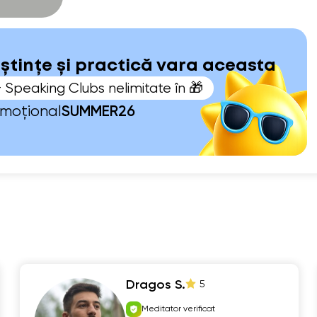
oștințe și practică vara aceasta
+ Speaking Clubs nelimitate în 🎁
omoțional
SUMMER26
Dragos S.
5
Meditator verificat