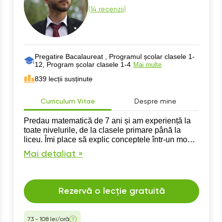
(
14 recenzii
)
Pregatire Bacalaureat , Programul școlar clasele 1-
12, Program școlar clasele 1-4
Mai multe
839 lecții susținute
Curriculum Vitae
Despre mine
Predau matematică de 7 ani și am experiență la
toate nivelurile, de la clasele primare până la
liceu. Îmi place să explic conceptele într-un mod
clar și accesibil, adaptându-mă la nevoile fiecărui
Mai detaliat »
elev.
Rezervă o lecție gratuită
73 - 108 lei/oră