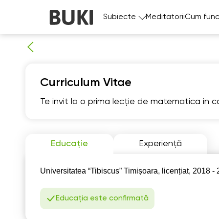
Subiecte
Meditatorii
Cum func
Curriculum Vitae
Te invit la o prima lecție de matematica in 
Fr
Educație
Experiență
7
Universitatea “Tibiscus” Timișoara, licențiat, 2018 -
06:00
0
06:30
0
Educația este confirmată
07:00
0