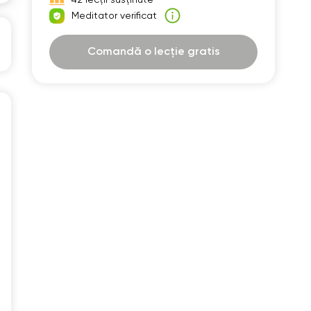
30
07:30
Meditator verificat
00
08:00
Comandă o lecție gratis
30
08:30
00
09:00
30
09:30
00
10:00
30
10:30
00
11:00
30
11:30
00
12:00
30
12:30
00
13:00