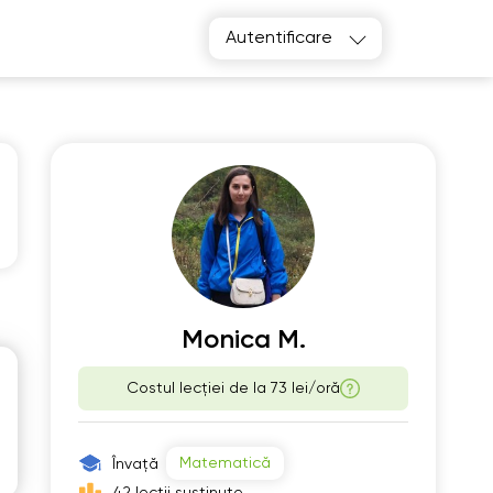
Autentificare
e
Th
2
13
Monica M.
Costul lecției de la
73 lei/oră
00
06:00
30
06:30
Matematică
Învață
00
07:00
42 lecții susținute