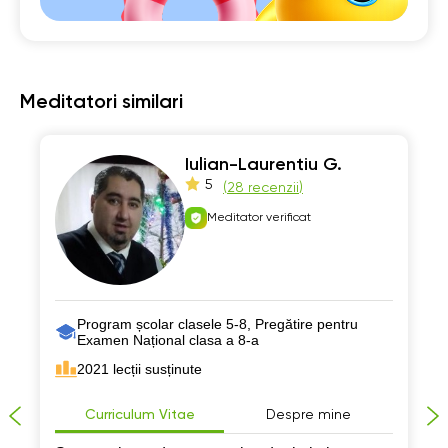
Meditatori similari
Iulian-Laurentiu G.
5
(
28 recenzii
)
Meditator verificat
Program școlar clasele 5-8, Pregătire pentru
Examen Național clasa a 8-a
2021 lecții susținute
Curriculum Vitae
Despre mine