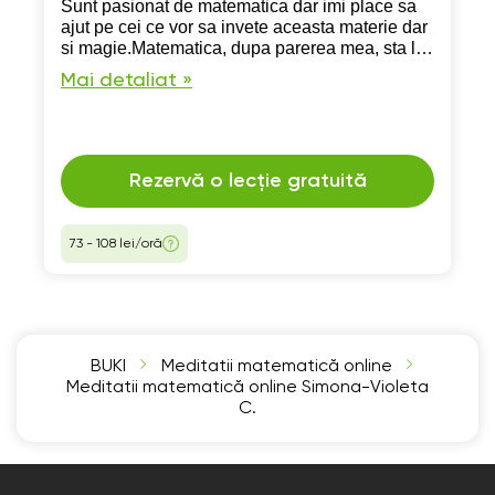
Sunt pasionat de matematica dar imi place sa
ajut pe cei ce vor sa invete aceasta materie dar
si magie.Matematica, dupa parerea mea, sta la
baza a tot ce vedem si e un lucru minunat sa
Mai detaliat »
poti a intelegi lumea inconjuratoare
Rezervă o lecție gratuită
73 - 108 lei/oră
BUKI
Meditatii matematică online
Meditatii matematică online Simona-Violeta
C.