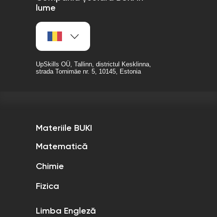
lume
UpSkills OÜ, Tallinn, districtul Kesklinna,
strada Tornimäe nr. 5, 10145, Estonia
Materiile BUKI
Matematică
Chimie
Fizica
Limba Engleză