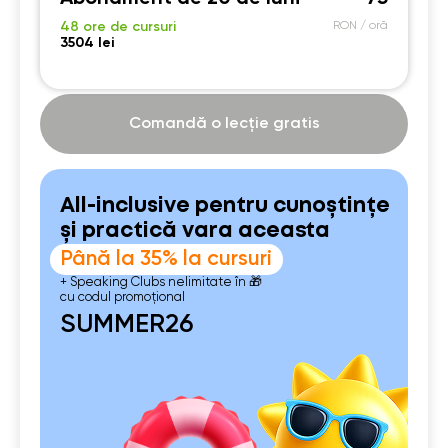
21:00
21:00
21:00
21:00
48 ore de cursuri
RON / oră
3504 lei
Comandă o lecție gratis
All-inclusive pentru cunoștințe
și practică vara aceasta
Până la 35% la cursuri
+ Speaking Clubs nelimitate în 🎁
cu codul promoțional
SUMMER26