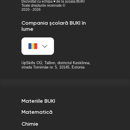
Dezvoltat cu echipa ♥ de la școala BUKI
Toate drepturile rezervate ©
2020 - 2026
Compania școlară BUKI în
lume
UpSkills OÜ, Tallinn, districtul Kesklinna,
strada Tornimäe nr. 5, 10145, Estonia
Materiile BUKI
Matematică
Chimie