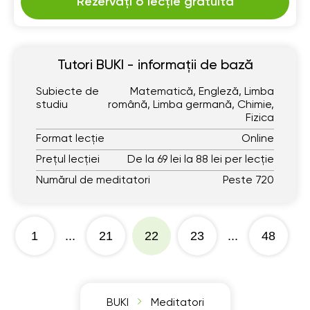
Rezervați o lecție gratuită
Tutori BUKI - informații de bază
Subiecte de
Matematică, Engleză, Limba
studiu
română, Limba germană, Chimie,
Fizica
Format lecție
Online
Prețul lecției
De la 69 lei la 88 lei per lecție
Numărul de meditatori
Peste 720
1
...
21
22
23
...
48
BUKI
Meditatori