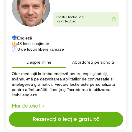
Costul lecției de
la 73 lei/oră
Engleză
43 lecții susținute
0 de locuri libere rămase
Despre mine
Abordarea personală
Despre mine
Ofer meditații la limba engleză pentru copii și adulți,
axându-mă pe dezvoltarea abilităților de conversație și
înțelegerea gramaticii. Fiecare lecție este personalizată
pentru a îmbunătăți fluența și încrederea în utilizarea
limbii engleze.
Mai detaliat »
Rezervați o lecție gratuită