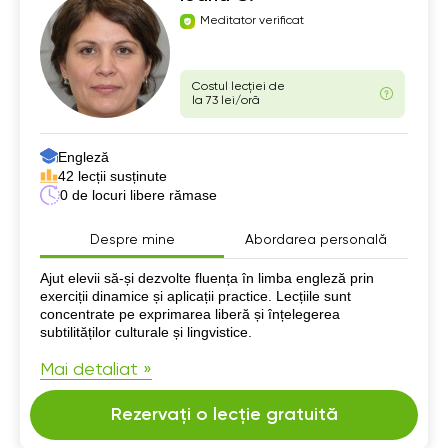
Meditator verificat
Costul lecției de
la 73 lei/oră
Engleză
42 lecții susținute
0 de locuri libere rămase
Despre mine
Abordarea personală
Despre mine
Ajut elevii să-și dezvolte fluența în limba engleză prin
exerciții dinamice și aplicații practice. Lecțiile sunt
concentrate pe exprimarea liberă și înțelegerea
subtilităților culturale și lingvistice.
Mai detaliat »
Rezervați o lecție gratuită