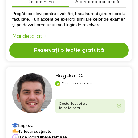
Despre mine
Abordarea personală
Despre mine
Pregătesc elevi pentru evaluări, bacalaureat și admitere la
facultate. Pun accent pe exerciții similare celor de examen
și pe dezvoltarea unui mod logic de rezolvare.
Mai detaliat »
Rezervați o lecție gratuită
Bogdan C.
Meditator verificat
Costul lecției de
la 73 lei/oră
Engleză
43 lecții susținute
0 de locuri libere rămase