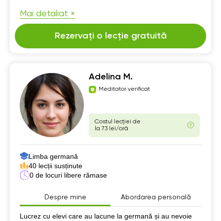
Mai detaliat »
Rezervați o lecție gratuită
Adelina M.
Meditator verificat
Costul lecției de
la 73 lei/oră
Limba germană
40 lecții susținute
0 de locuri libere rămase
Despre mine
Abordarea personală
Despre mine
Lucrez cu elevi care au lacune la germană și au nevoie