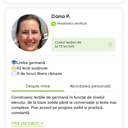
Daria P.
Meditator verificat
Costul lecției de
la 73 lei/oră
Limba germană
42 lecții susținute
0 de locuri libere rămase
Despre mine
Abordarea personală
Despre mine
Construiesc lecțiile de germană în funcție de nivelul
elevului, de la baze solide până la conversație și texte mai
complexe. Pun accent pe progres vizibil și practică
constantă.
Mai detaliat »