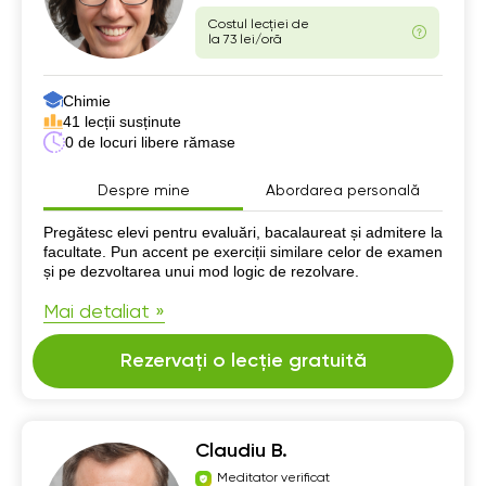
Costul lecției de
la 73 lei/oră
Chimie
41 lecții susținute
0 de locuri libere rămase
Despre mine
Abordarea personală
Despre mine
Pregătesc elevi pentru evaluări, bacalaureat și admitere la
facultate. Pun accent pe exerciții similare celor de examen
și pe dezvoltarea unui mod logic de rezolvare.
Mai detaliat »
Rezervați o lecție gratuită
Claudiu B.
Meditator verificat