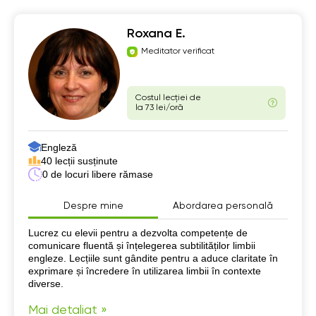
Roxana E.
Meditator verificat
Costul lecției de
la 73 lei/oră
Engleză
40 lecții susținute
0 de locuri libere rămase
Despre mine
Abordarea personală
Despre mine
Lucrez cu elevii pentru a dezvolta competențe de
comunicare fluentă și înțelegerea subtilităților limbii
engleze. Lecțiile sunt gândite pentru a aduce claritate în
exprimare și încredere în utilizarea limbii în contexte
diverse.
Mai detaliat »