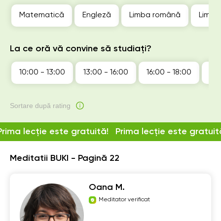
Matematică
Engleză
Limba română
Limba
La ce oră vă convine să studiați?
10:00 - 13:00
13:00 - 16:00
16:00 - 18:00
18:
Sortare după rating
Prima lecție este gratuită!
Prima lecție este gratuit
Meditatii BUKI - Pagină 22
Oana M.
Meditator verificat