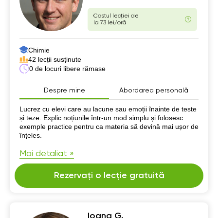
Costul lecției de
la 73 lei/oră
Chimie
42 lecții susținute
0 de locuri libere rămase
Despre mine
Abordarea personală
Despre mine
Lucrez cu elevi care au lacune sau emoții înainte de teste
și teze. Explic noțiunile într-un mod simplu și folosesc
exemple practice pentru ca materia să devină mai ușor de
înțeles.
Mai detaliat »
Rezervați o lecție gratuită
Ioana G.