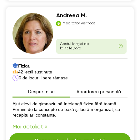
Andreea M.
Meditator verificat
Costul lecției de
la 73 lei/oră
Fizica
42 lecții susținute
0 de locuri libere rămase
Despre mine
Abordarea personală
Despre mine
Ajut elevii de gimnaziu să înțeleagă fizica fără teamă.
Pornim de la concepte de bază și lucrăm organizat, cu
recapitulări constante.
Mai detaliat »