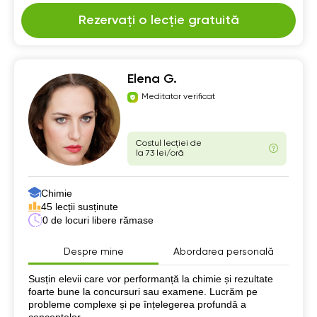
Rezervați o lecție gratuită
Elena G.
Meditator verificat
Costul lecției de
la 73 lei/oră
Chimie
45 lecții susținute
0 de locuri libere rămase
Despre mine
Abordarea personală
Despre mine
Susțin elevii care vor performanță la chimie și rezultate
foarte bune la concursuri sau examene. Lucrăm pe
probleme complexe și pe înțelegerea profundă a
conceptelor.