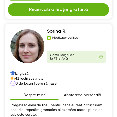
Rezervați o lecție gratuită
Sorina R.
Meditator verificat
Costul lecției de
la 73 lei/oră
Engleză
41 lecții susținute
0 de locuri libere rămase
Despre mine
Abordarea personală
Despre mine
Pregătesc elevi de liceu pentru bacalaureat. Structurăm
eseurile, repetăm gramatica și exersăm toate tipurile de
subiecte cerute.