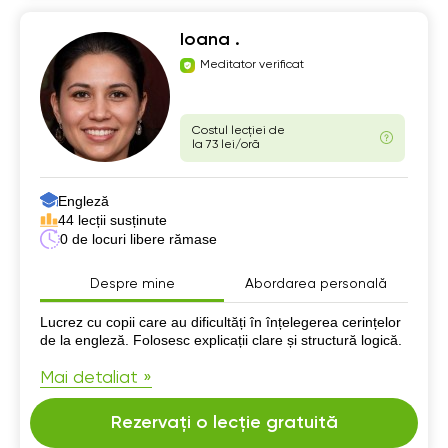
Ioana .
Meditator verificat
Costul lecției de
la 73 lei/oră
Engleză
44 lecții susținute
0 de locuri libere rămase
Despre mine
Abordarea personală
Despre mine
Lucrez cu copii care au dificultăți în înțelegerea cerințelor
de la engleză. Folosesc explicații clare și structură logică.
Mai detaliat »
Rezervați o lecție gratuită