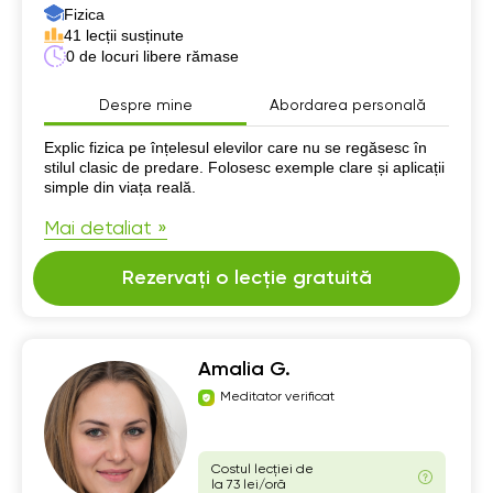
Fizica
41 lecții susținute
0 de locuri libere rămase
Despre mine
Abordarea personală
Despre mine
Explic fizica pe înțelesul elevilor care nu se regăsesc în
stilul clasic de predare. Folosesc exemple clare și aplicații
simple din viața reală.
Mai detaliat »
Rezervați o lecție gratuită
Amalia G.
Meditator verificat
Costul lecției de
la 73 lei/oră