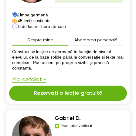
Limba germană
45 lecții susținute
0 de locuri libere rămase
Despre mine
Abordarea personală
Despre mine
Construiesc lecțiile de germană în funcție de nivelul
elevului, de la baze solide până la conversație și texte mai
complexe. Pun accent pe progres vizibil și practică
constantă.
Mai detaliat »
Rezervați o lecție gratuită
Gabriel D.
Meditator verificat