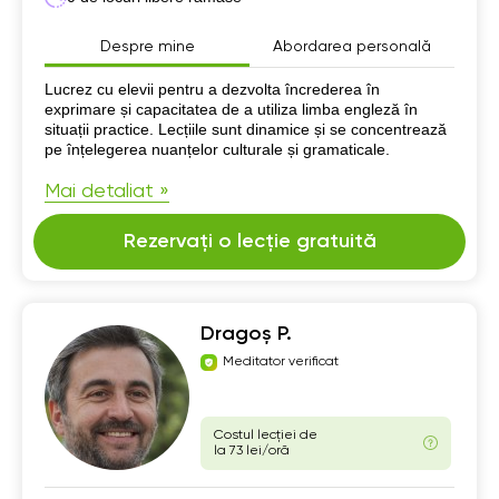
Despre mine
Abordarea personală
Despre mine
Lucrez cu elevii pentru a dezvolta încrederea în
exprimare și capacitatea de a utiliza limba engleză în
situații practice. Lecțiile sunt dinamice și se concentrează
pe înțelegerea nuanțelor culturale și gramaticale.
Mai detaliat »
Rezervați o lecție gratuită
Dragoș P.
Meditator verificat
Costul lecției de
la 73 lei/oră